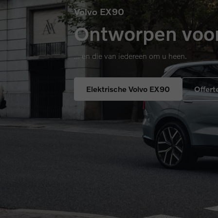
Volvo EX90
Ontworpen voor
... en die van iedereen om u heen.
Elektrische Volvo EX90
Offert