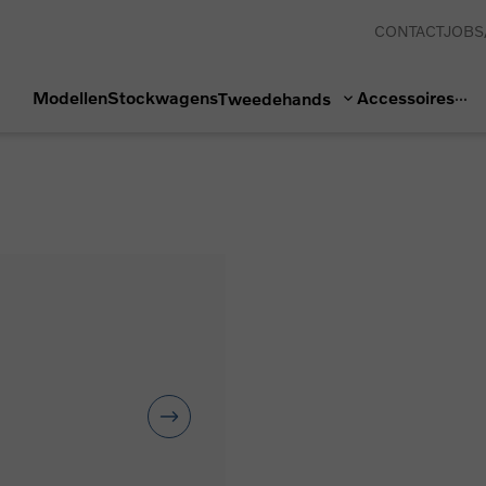
CONTACT
JOBS
...
Modellen
Stockwagens
Accessoires
Tweedehands
Kortrijk
Brugsesteenweg 261
8500 Kortrijk
T.
+3256355151
@
kortrijk@novabil.be