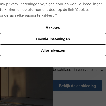
uw privacy-instellingen wijzigen door op Cookie-instellingen"
te klikken en op elk moment door op de link 'Cookies'
onderaan elke pagina te klikken. "
Akkoord
Cookie-instellingen
Black Edition
Volvo EX30 
Alles afwijzen
Een kleine aanpassing met grot
beschikbaar in een volledig zwar
Bekijk de aanbieding