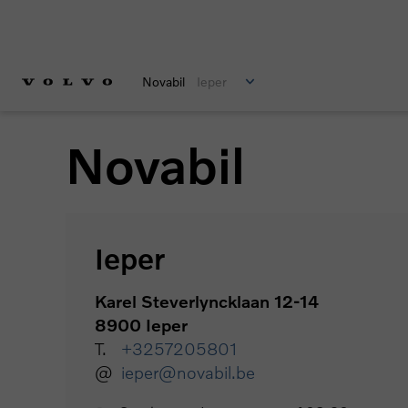
Novabil
Ieper
Novabil
Ieper
Karel Steverlyncklaan 12-14
8900 Ieper
T.
+3257205801
@
ieper@novabil.be