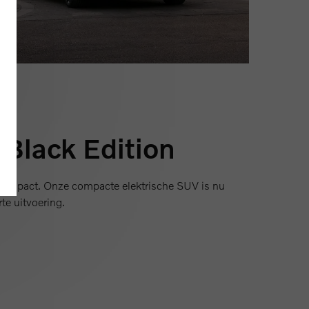
Black Edition
e impact. Onze compacte elektrische SUV is nu
te uitvoering.