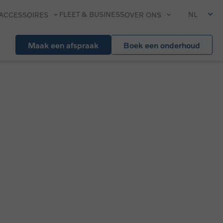
FLEET & BUSINESS
NL
ACCESSOIRES
OVER ONS
Maak een afspraak
Boek een onderhoud
Moeskroen
Boulevard des Alliés 266
7700 Mouscron
T.
+3256845891
@
mouscron@novabil.be