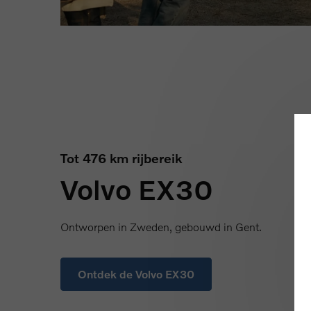
Tot 476 km rijbereik
Volvo EX30
Ontworpen in Zweden, gebouwd in Gent.
Ontdek de Volvo EX30