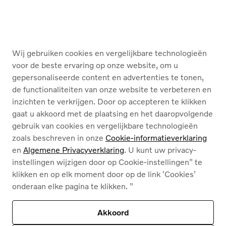
KOPEN
DIENSTEN
Wij gebruiken cookies en vergelijkbare technologieën
OVER ONS
voor de beste ervaring op onze website, om u
gepersonaliseerde content en advertenties te tonen,
de functionaliteiten van onze website te verbeteren en
Nederlands
Français
inzichten te verkrijgen. Door op accepteren te klikken
gaat u akkoord met de plaatsing en het daaropvolgende
gebruik van cookies en vergelijkbare technologieën
zoals beschreven in onze
Cookie-informatieverklaring
en
Algemene Privacyverklaring
. U kunt uw privacy-
instellingen wijzigen door op Cookie-instellingen" te
Cookies
klikken en op elk moment door op de link 'Cookies'
Privacybeleid
onderaan elke pagina te klikken. "
Juridische info
Contact
Ons assortiment
Akkoord
Deze site wordt beschermd door reCAPTCHA en
het privacybeleid van Google