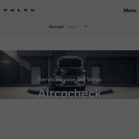
Menu
Novabil
Ieper
Maak een keuze
Services voor uw Volvo
Aircocheck