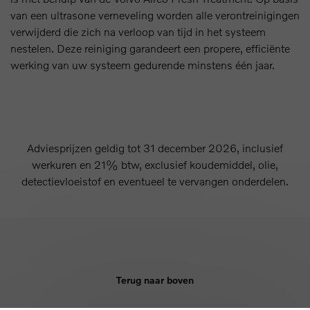
van een ultrasone verneveling worden alle verontreinigingen
verwijderd die zich na verloop van tijd in het systeem
nestelen. Deze reiniging garandeert een propere, efficiënte
werking van uw systeem gedurende minstens één jaar.
Adviesprijzen geldig tot 31 december 2026, inclusief
werkuren en 21% btw, exclusief koudemiddel, olie,
detectievloeistof en eventueel te vervangen onderdelen.
Terug naar boven