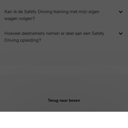
Kan ik de Safety Driving training met mijn eigen
wagen volgen?
Hoeveel deelnemers nemen er deel aan een Safety
Driving opleiding?
Terug naar boven
KOPEN