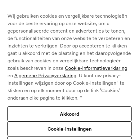
DIENSTEN
Wij gebruiken cookies en vergelijkbare technologieën
OVER ONS
voor de beste ervaring op onze website, om u
gepersonaliseerde content en advertenties te tonen,
de functionaliteiten van onze website te verbeteren en
Nederlands
Français
inzichten te verkrijgen. Door op accepteren te klikken
gaat u akkoord met de plaatsing en het daaropvolgende
gebruik van cookies en vergelijkbare technologieën
zoals beschreven in onze
Cookie-informatieverklaring
en
Algemene Privacyverklaring
. U kunt uw privacy-
instellingen wijzigen door op Cookie-instellingen" te
Cookies
klikken en op elk moment door op de link 'Cookies'
Privacybeleid
onderaan elke pagina te klikken. "
Juridische info
Contact
Ons assortiment
Akkoord
Deze site wordt beschermd door reCAPTCHA en
het privacybeleid van Google
en
Servicevoorwaarden zijn van toepassing
.
Cookie-instellingen
© 2026
Volvo Car Corporation (of zijn dochterondernemingen of licentiegevers).