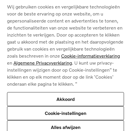
Wij gebruiken cookies en vergelijkbare technologieën
OVER ONS
voor de beste ervaring op onze website, om u
gepersonaliseerde content en advertenties te tonen,
de functionaliteiten van onze website te verbeteren en
Nederlands
Français
inzichten te verkrijgen. Door op accepteren te klikken
gaat u akkoord met de plaatsing en het daaropvolgende
gebruik van cookies en vergelijkbare technologieën
zoals beschreven in onze
Cookie-informatieverklaring
en
Algemene Privacyverklaring
. U kunt uw privacy-
instellingen wijzigen door op Cookie-instellingen" te
Cookies
klikken en op elk moment door op de link 'Cookies'
Privacybeleid
onderaan elke pagina te klikken. "
Juridische info
Contact
Ons assortiment
Akkoord
Deze site wordt beschermd door reCAPTCHA en
het privacybeleid van Google
en
Servicevoorwaarden zijn van toepassing
.
Cookie-instellingen
© 2026
Volvo Car Corporation (of zijn dochterondernemingen of licentiegevers).
© 2026
HyperCharge | Powered by
HyperPortal
Alles afwijzen