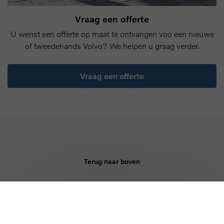
Vraag een offerte
U wenst een offerte op maat te ontvangen voo een nieuwe
of tweedehands Volvo? We helpen u graag verder.
Vraag een offerte
Terug naar boven
KOPEN
DIENSTEN