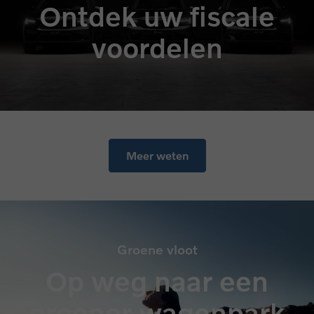
Ontdek uw fiscale
voordelen
Meer weten
Groene vloot
Op weg naar een
groener wagenpark