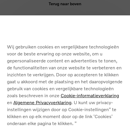
Terug naar boven
KOPEN
DIENSTEN
Wij gebruiken cookies en vergelijkbare technologieën
OVER ONS
voor de beste ervaring op onze website, om u
gepersonaliseerde content en advertenties te tonen,
de functionaliteiten van onze website te verbeteren en
Nederlands
Français
inzichten te verkrijgen. Door op accepteren te klikken
gaat u akkoord met de plaatsing en het daaropvolgende
gebruik van cookies en vergelijkbare technologieën
zoals beschreven in onze
Cookie-informatieverklaring
en
Algemene Privacyverklaring
. U kunt uw privacy-
instellingen wijzigen door op Cookie-instellingen" te
Cookies
klikken en op elk moment door op de link 'Cookies'
Privacybeleid
onderaan elke pagina te klikken. "
Juridische info
Contact