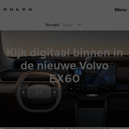
Menu
Novabil
Ieper
Kijk digitaal binnen in
de nieuwe Volvo
EX60
Vanaf komende zomer vindt u de nieuwe Volvo EX60 bij
Novabil. Daarvóór tourde hij al rond in ons land om
iedereen kennis te laten maken met de toekomst van