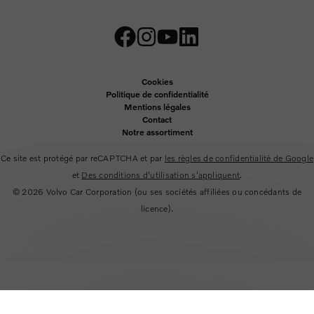
Cookies
Politique de confidentialité
Mentions légales
Contact
Notre assortiment
Ce site est protégé par reCAPTCHA et par
les règles de confidentialité de Google
et
Des conditions d'utilisation s'appliquent
.
© 2026
Volvo Car Corporation (ou ses sociétés affiliées ou concédants de
licence).