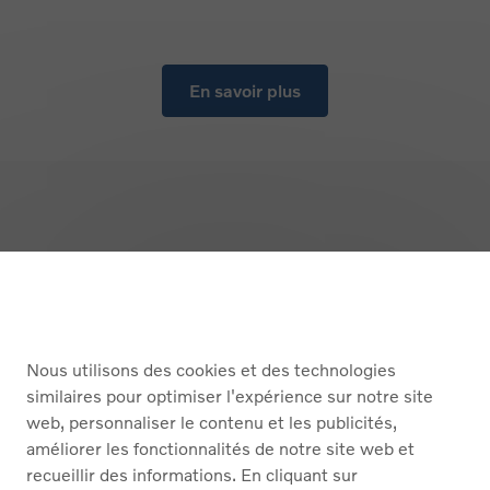
En savoir plus
Retour en haut
ACHETER
Nous utilisons des cookies et des technologies
SERVICES
similaires pour optimiser l'expérience sur notre site
web, personnaliser le contenu et les publicités,
À PROPOS DE NOUS
améliorer les fonctionnalités de notre site web et
recueillir des informations. En cliquant sur