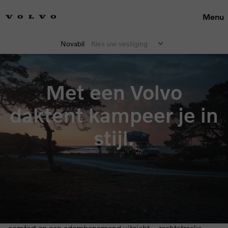
Menu
Novabil
Kies uw vestiging
Met een Volvo
daktent kampeer je in
stijl.
Droom jij van een avontuurlijke kampeertrip deze lente of
zomer? Met de Volvo daktent geniet je van ultieme vrijheid,
comfort en een adembenemend uitzicht – rechtstreeks